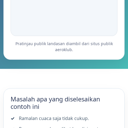
Pratinjau publik landasan diambil dari situs publik
aeroklub.
Masalah apa yang diselesaikan
contoh ini
Ramalan cuaca saja tidak cukup.