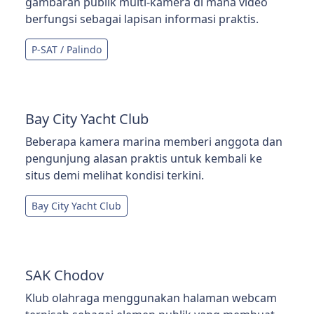
gambaran publik multi-kamera di mana video
berfungsi sebagai lapisan informasi praktis.
P-SAT / Palindo
Bay City Yacht Club
Beberapa kamera marina memberi anggota dan
pengunjung alasan praktis untuk kembali ke
situs demi melihat kondisi terkini.
Bay City Yacht Club
SAK Chodov
Klub olahraga menggunakan halaman webcam