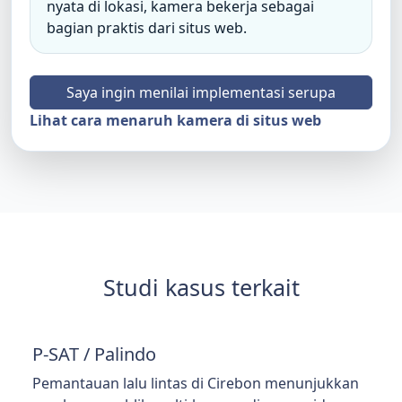
nyata di lokasi, kamera bekerja sebagai
bagian praktis dari situs web.
Saya ingin menilai implementasi serupa
Lihat cara menaruh kamera di situs web
Studi kasus terkait
P-SAT / Palindo
Pemantauan lalu lintas di Cirebon menunjukkan