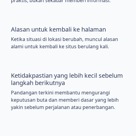
praktis, bukan sekadar memberi informasi.
Alasan untuk kembali ke halaman
Ketika situasi di lokasi berubah, muncul alasan
alami untuk kembali ke situs berulang kali.
Ketidakpastian yang lebih kecil sebelum
langkah berikutnya
Pandangan terkini membantu mengurangi
keputusan buta dan memberi dasar yang lebih
yakin sebelum perjalanan atau penerbangan.