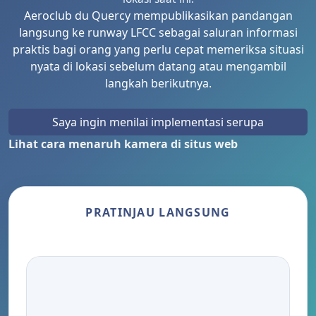
Aeroclub du Quercy mempublikasikan pandangan
langsung ke runway LFCC sebagai saluran informasi
praktis bagi orang yang perlu cepat memeriksa situasi
nyata di lokasi sebelum datang atau mengambil
langkah berikutnya.
Saya ingin menilai implementasi serupa
Lihat cara menaruh kamera di situs web
PRATINJAU LANGSUNG
Tayangan langsung landasan