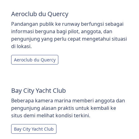
Aeroclub du Quercy
Pandangan publik ke runway berfungsi sebagai
informasi berguna bagi pilot, anggota, dan
pengunjung yang perlu cepat mengetahui situasi
di lokasi.
Aeroclub du Quercy
Bay City Yacht Club
Beberapa kamera marina memberi anggota dan
pengunjung alasan praktis untuk kembali ke
situs demi melihat kondisi terkini.
Bay City Yacht Club