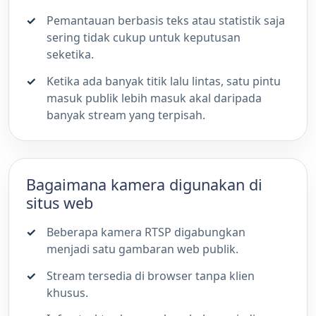
Pemantauan berbasis teks atau statistik saja
sering tidak cukup untuk keputusan
seketika.
Ketika ada banyak titik lalu lintas, satu pintu
masuk publik lebih masuk akal daripada
banyak stream yang terpisah.
Bagaimana kamera digunakan di
situs web
Beberapa kamera RTSP digabungkan
menjadi satu gambaran web publik.
Stream tersedia di browser tanpa klien
khusus.