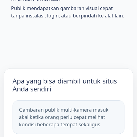
Publik mendapatkan gambaran visual cepat
tanpa instalasi, login, atau berpindah ke alat lain.
Apa yang bisa diambil untuk situs
Anda sendiri
Gambaran publik multi-kamera masuk
akal ketika orang perlu cepat melihat
kondisi beberapa tempat sekaligus.