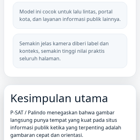
Model ini cocok untuk lalu lintas, portal
kota, dan layanan informasi publik lainnya.
Semakin jelas kamera diberi label dan
konteks, semakin tinggi nilai praktis
seluruh halaman.
Kesimpulan utama
P-SAT / Palindo menegaskan bahwa gambar
langsung punya tempat yang kuat pada situs
informasi publik ketika yang terpenting adalah
gambaran cepat dan orientasi.