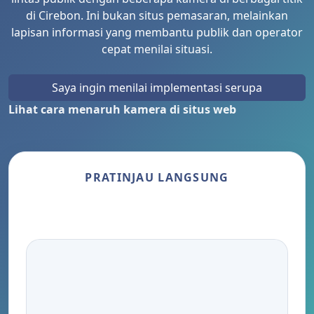
di Cirebon. Ini bukan situs pemasaran, melainkan
lapisan informasi yang membantu publik dan operator
cepat menilai situasi.
Saya ingin menilai implementasi serupa
Lihat cara menaruh kamera di situs web
PRATINJAU LANGSUNG
Pratinjau langsung simpang lalu
lintas di Cirebon