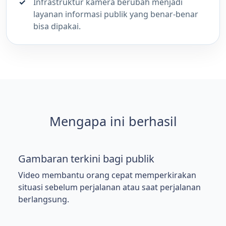
Infrastruktur kamera berubah menjadi
layanan informasi publik yang benar-benar
bisa dipakai.
Mengapa ini berhasil
Gambaran terkini bagi publik
Video membantu orang cepat memperkirakan
situasi sebelum perjalanan atau saat perjalanan
berlangsung.